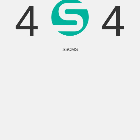
4
4
SSCMS